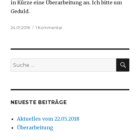
in Kürze eine Überarbeitung an. Ich bitte um
Geduld.
Veröffentlicht
zu
24.01.2016
1 Kommentar
am
Überarbeitung
SUC
Suche
nach:
NEUESTE BEITRÄGE
Aktuelles vom 22.05.2018
Überarbeitung